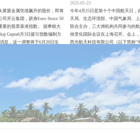
ro Stoxx
星“碳源+碳汇”双首图发布
2025-05-23
头莱茵金属凭借飙升的股价，即将
今年4月25日是第十个中国航天日，
开云集团，跻身Euro Stoxx 50
天局、生态环境部、中国气象局、上
重要的股票基准指数。 据摩根大
联合主办，三大洲机构共同参与的航
kaj Gupta6月3日援引指数编制方
候变化国际会议在上海召开。会上，
td.的消息，这一调整将于6月20日生
西光航天科技有限公司（以下简称“
金属股价今年迄今已暴涨约两倍，
航天”）发布了甲烷卫星“碳源+碳汇
升26%，推动其市值飞升至近870
并与法国企业签署战略合作协议。 
80亿美元）。这一规模已经超过了
首颗专注于点源甲烷监测的商业卫星
 50指数中...
号04星于2024年11月11日发射入轨
度甲烷探测、叶绿素荧光及...