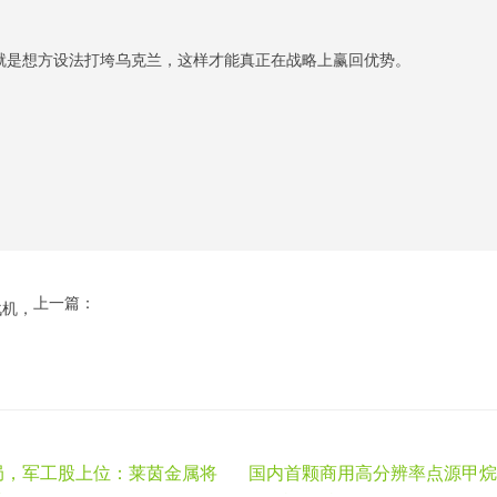
。
就是想方设法打垮乌克兰，这样才能真正在战略上赢回优势。
上一篇：
战机，
局，军工股上位：莱茵金属将
国内首颗商用高分辨率点源甲烷