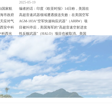
2025-05-19
由国家航
编者的话：印度《欧亚时报》14日称，美国在
海市政府
高超音速武器领域遭遇接连失败：在美国空军
天应对气
AGM-183A“空军快速响应武器”（ARRW）项
西安中科
目被叫停后，美国海军的“高超音速空射进攻
中科西光
性反舰武器”（HALO）项目也被取消。美国
”双首图，
海军学会网站警告说，根据最近向美国国会提
作为国内
交的报告，五角大楼高超音速武器项目不是半
，西光壹
路下马就是严重推迟。至于为何美国在“代表
，集成高精
未来趋势”的高超音速领域迟迟无法取得突
破，美国媒体列举了各种原因。...