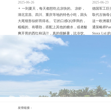
一大盆，可咸可甜超爽口_西红柿
接替开云进Eu
2025-06-26
2025-06-23
⚬ 一到夏天，每天都想吃点凉快的。 凉虾，
德国军工巨
湖北宜昌、四川、重庆等地的特色小吃，因头
取代古驰母公司
大尾细形似虾而得名。 它的口感QQ弹弹的，
这一欧洲最
糯糯的、有嚼劲，搭配上其他的糖水，或者酸
通策略师Pan
爽开胃的西红柿汤汁，真的很解暑，比冷饮、
Stoxx L
吹空调更凉快。 食谱作者@花花Cary： “简单
效。 莱茵
易做，解暑，夏日必备开胃消食。” 厨友@惶
仅5月份就飙
惶忽忽 “按作者的方法做，很成功，一点豌豆
亿欧元（9
粉做了好几碗，不用在外面买着吃了。” by 厨
Euro Stoxx
友@下厨房用户_q...
友情链接：